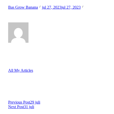
Bas Grow Banana
jul 27, 2023
jul 27, 2023
Welke doelen zijn moeilijk om concreet voor te stellen?
Hi, I’m
Bas Grow Banana
All My Articles
<span class="nav-subtitle
Previous Post
29 juli
Next Post
31 juli