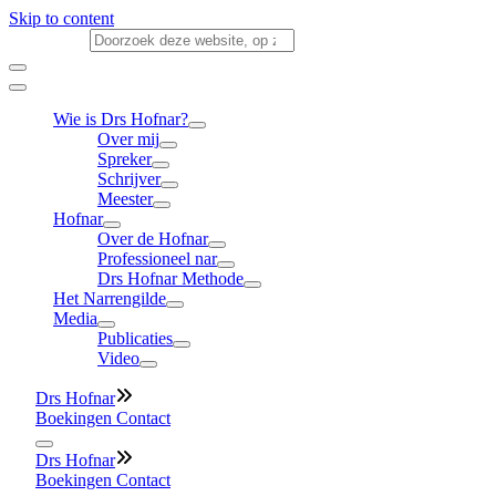
Skip to content
Search for:
Wie is Drs Hofnar?
Over mij
Spreker
Schrijver
Meester
Hofnar
Over de Hofnar
Professioneel nar
Drs Hofnar Methode
Het Narrengilde
Media
Publicaties
Video
Drs Hofnar
30 juli
Boekingen
Contact
Drs Hofnar
30 juli
Boekingen
Contact