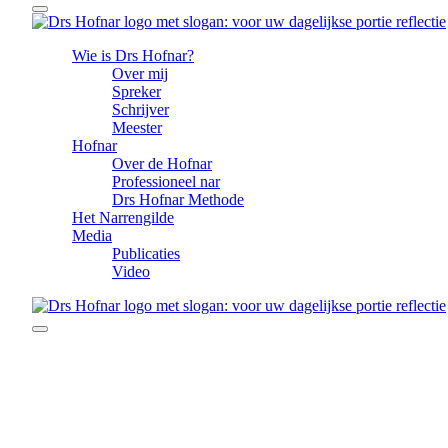
Wie is Drs Hofnar?
Over mij
Spreker
Schrijver
Meester
Hofnar
Over de Hofnar
Professioneel nar
Drs Hofnar Methode
Het Narrengilde
Media
Publicaties
Video
30 juli