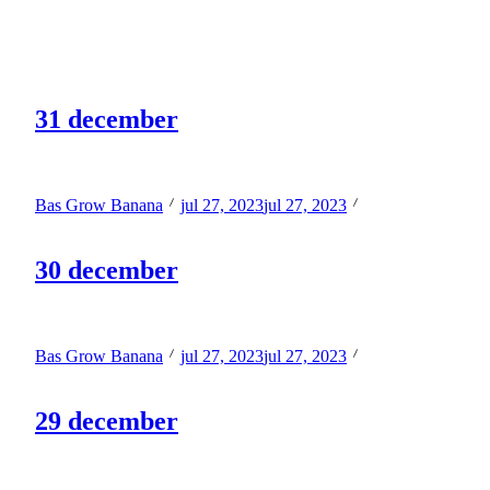
Related Posts
31 december
Welke film is jou het meest bijgebleven? Waarom?
Bas Grow Banana
jul 27, 2023
jul 27, 2023
30 december
Hoe makkelijk geef jij de touwtjes uit handen?
Bas Grow Banana
jul 27, 2023
jul 27, 2023
29 december
Waaraan meet jij je eigen prestaties?