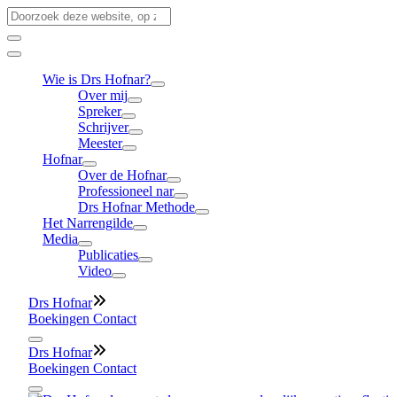
Skip
Search
to
for:
content
Wie is Drs Hofnar?
Over mij
Spreker
Schrijver
Meester
Hofnar
Over de Hofnar
Professioneel nar
Drs Hofnar Methode
Het Narrengilde
Media
Publicaties
Video
Drs Hofnar
24 mei
Boekingen
Contact
Drs Hofnar
24 mei
Boekingen
Contact