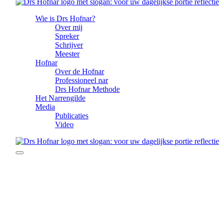
Wie is Drs Hofnar?
Over mij
Spreker
Schrijver
Meester
Hofnar
Over de Hofnar
Professioneel nar
Drs Hofnar Methode
Het Narrengilde
Media
Publicaties
Video
24 mei