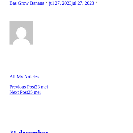
Bas Grow Banana
jul 27, 2023
jul 27, 2023
Waar zie je als een berg tegen op?
Hi, I’m
Bas Grow Banana
All My Articles
Previous Post
23 mei
<span
Next Post
25 mei
class="nav-
Related Posts
subtitle
screen-