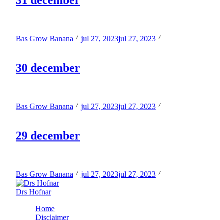
31 december
reader-
Welke film is jou het meest bijgebleven? Waarom?
Bas Grow Banana
jul 27, 2023
jul 27, 2023
text">Page</span>
30 december
Hoe makkelijk geef jij de touwtjes uit handen?
Bas Grow Banana
jul 27, 2023
jul 27, 2023
29 december
Waaraan meet jij je eigen prestaties?
Bas Grow Banana
jul 27, 2023
jul 27, 2023
Drs Hofnar
Voor uw dagelijkse portie reflectie
Home
Disclaimer