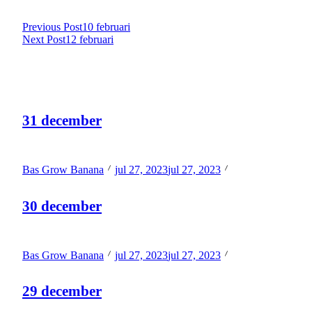
Previous Post
10 februari
Next Post
12 februari
Related Posts
31 december
Welke film is jou het meest bijgebleven? Waarom?
Bas Grow Banana
jul 27, 2023
jul 27, 2023
30 december
Hoe makkelijk geef jij de touwtjes uit handen?
Bas Grow Banana
jul 27, 2023
jul 27, 2023
29 december