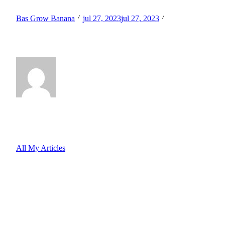
Bas Grow Banana
jul 27, 2023
jul 27, 2023
Wanneer heb jij het bijltje erbij neergegooid omdat iets niet
liep zoals je het gepland had?
Hi, I’m
Bas Grow Banana
All My Articles
<span class="nav-subtitle
screen-reader-
text">Page</span>