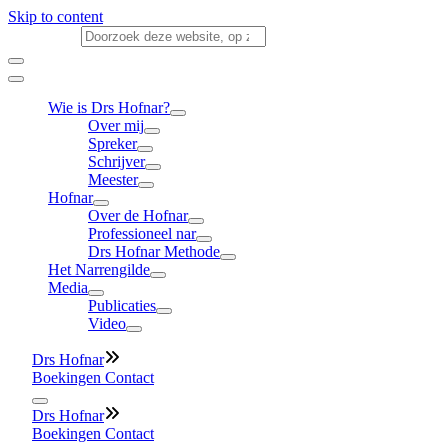
Skip to content
Search for:
Wie is Drs Hofnar?
Over mij
Spreker
Schrijver
Meester
Hofnar
Over de Hofnar
Professioneel nar
Drs Hofnar Methode
Het Narrengilde
Media
Publicaties
Video
Drs Hofnar
11 februari
Boekingen
Contact
Drs Hofnar
11 februari
Boekingen
Contact